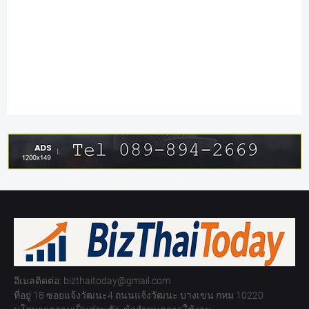
อีเมลติดต่อ: bizthaitoday@gmail.com
ที่อยู่ 18 ซอยแจ้งวัฒนะ4 ถนนแจ้งวัฒนะ บางเขน กทม 10220