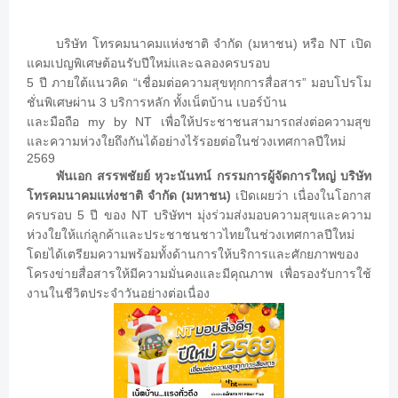
(
)
NT
บริษัท
โทรคมนาคมแห่งชาติ
จำกัด
มหาชน
หรือ
เปิด
แคมเปญพิเศษต้อนรับปีใหม่และฉลองครบรอบ
5
“
”
ปี
ภายใต้แนวคิด
เชื่อมต่อความสุขทุกการสื่อสาร
มอบโปรโม
3
ชั่นพิเศษผ่าน
บริการหลัก
ทั้งเน็ตบ้าน
เบอร์บ้าน
my by NT
และมือถือ
เพื่อให้ประชาชนสามารถส่งต่อความสุข
และความห่วงใยถึงกันได้อย่างไร้รอยต่อในช่วงเทศกาลปีใหม่
2569
พันเอก
สรรพชัยย์
หุวะนันทน์
กรรมการผู้จัดการใหญ่
บริษัท
(
)
โทรคมนาคมแห่งชาติ
จำกัด
มหาชน
เปิดเผยว่า
เนื่องในโอกาส
5
NT
ครบรอบ
ปี
ของ
บริษัทฯ
มุ่งร่วมส่งมอบความสุขและความ
ห่วงใยให้แก่ลูกค้าและประชาชนชาวไทยในช่วงเทศกาลปีใหม่
โดยได้เตรียมความพร้อมทั้งด้านการให้บริการและศักยภาพของ
โครงข่ายสื่อสารให้มีความมั่นคงและมีคุณภาพ
เพื่อรองรับการใช้
งานในชีวิตประจำวันอย่างต่อเนื่อง