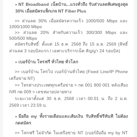
NT Broadband
...
เน็ตบ้าน
แรงทั่วถึง
รับส่วนลดพิเศษสูงสุด
30%
NT Fiber Plus
เมื่อสมัครแพ็กเกจ
>>
30%
1000/500 Mbps
ส่วนลด
เมื่อสมัครความเร็ว
และ
1000/1000 Mbps
>>
20%
300/300 Mbps
ส่วนลด
สำหรับความเร็ว
และ
500/500 Mbps
:
15
.
. 2568
15
.
. 2569 (
สมัครรับสิทธิ์
ตั้งแต่
ธ
ค
ถึง
ม
ค
สิทธิ์
3
/
24
)
ส่วนลด
รอบบิลแรก
เฉพาะบริการเน็ต
สัญญา
รอบบิล
เบอร์บ้าน
โทรฟรี
ทั่วไทย
ทั่วโลก
>>
(Fixed Line/IP Phone
เบอร์บ้าน
โทรไป
เบอร์บ้านทั่วไทย
NT)
เครือข่าย
>>
>
001 800 001
โทรต่างประเทศทุกเครือข่าย
กด
หลังเสียง
IVR
009 >
กด
เลขหมายปลายทาง
30
.
. 2568
00.01
.
2
.
.
ระยะเวลาตั้งแต่
ธ
ค
เวลา
น
ถึง
ม
ค
2569
23.59
.
เวลา
น
my
มือถือ
ทั้งรายเดือนและเติมเงิน
รับสิทธิ์ฟรีทันที
ไม่ต้อง
กดสมัคร
>>
NT (
my by NT
โทรฟรี
ไม่จำกัด
ในเครือข่าย
เบอร์มือถือ