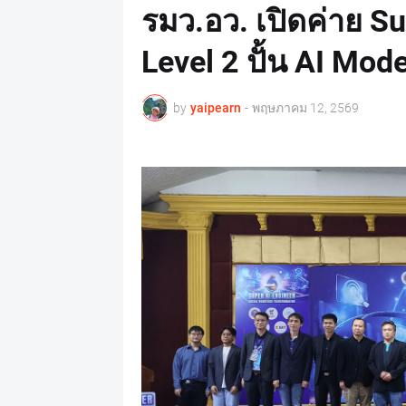
รมว.อว. เปิดค่าย S
Level 2 ปั้น AI Mod
by
yaipearn
-
พฤษภาคม 12, 2569