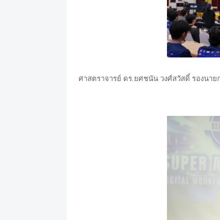
.
ศาสตราจารย์
ดร
ยศชนัน
วงศ์สวัสดิ์
รองนาย