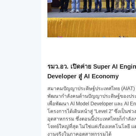
รมว
.
อว
.
เปิดค่าย
Super AI Engin
Developer
สู่
AI Economy
สมาคมปัญญาประดิษฐ์ประเทศไทย
(AIAT)
พัฒนากำลังคนด้านปัญญาประดิษฐ์ของปร
เพื่อพัฒนา
AI Model Developer
และ
AI En
โครงการได้เดินหน้าสู่
“Level 2”
ซึ่งเป็นช
อุตสาหกรรม
ซึ่งตอนนี้ประเทศไทยก็กำลังเข
โจทย์ใหญ่ที่สุด
ไม่ใช่แค่เรื่องเทคโนโลยี
แต
งานจริงในภาคอุตสาหกรรมได้