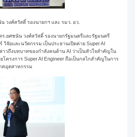
ัน
วงศ์สวัสดิ์
รองนายกฯ
และ
รมว
.
อว
.
ดร
.
ยศชนัน
วงศ์สวัสดิ์
รองนายกรัฐมนตรีและรัฐมนตรี
์
วิจัยและนวัตกรรม
เป็นประธานเปิดค่าย
Super AI
ล่าวถึงบทบาทของกำลังคนด้าน
AI
ว่าเป็นหัวใจสำคัญใน
ดยโครงการ
Super AI Engineer
ถือเป็นกลไกสำคัญในการ
ภาคอุตสาหกรรม