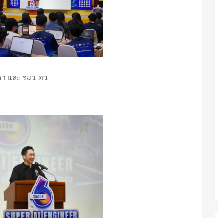
.
.
กฯ
และ
รมว
อว